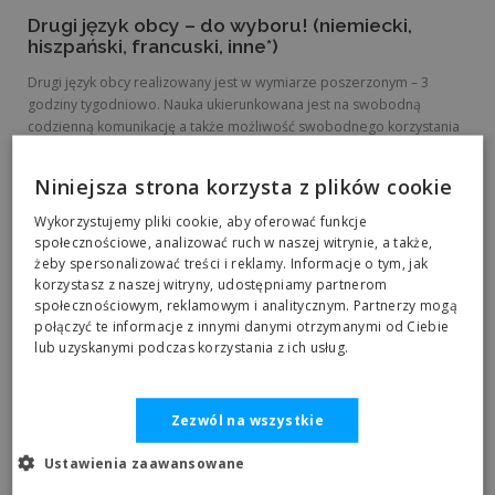
Drugi język obcy – do wyboru! (niemiecki,
hiszpański, francuski, inne*)
Drugi język obcy realizowany jest w wymiarze poszerzonym – 3
godziny tygodniowo. Nauka ukierunkowana jest na swobodną
codzienną komunikację a także możliwość swobodnego korzystania
ze źródeł pisanych. Nauka powadzona jest nie tylko w oparciu o
system stacjonarny. Wykorzystywane są również metody nauki
Niniejsza strona korzysta z plików cookie
zdalnej takie jak – platformy edukacyjne, wideokonferencje itd.
Celem kursu jest doprowadzenie absolwenta do poziomu
Wykorzystujemy pliki cookie, aby oferować funkcje
sprawności językowej – B2.
społecznościowe, analizować ruch w naszej witrynie, a także,
*Grupa musi liczyć przynajmniej 5 osób.
żeby spersonalizować treści i reklamy. Informacje o tym, jak
korzystasz z naszej witryny, udostępniamy partnerom
społecznościowym, reklamowym i analitycznym. Partnerzy mogą
połączyć te informacje z innymi danymi otrzymanymi od Ciebie
lub uzyskanymi podczas korzystania z ich usług.
Zezwól na wszystkie
Ustawienia zaawansowane