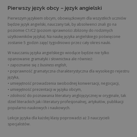
Pierwszy język obcy – język angielski
Pierwszym językiem obcym, obowiązkowym dla wszystkich uczniów
będzie język angielski, nauczany tak, by absolwenci znali go na
poziomie C1/C2 (poziom sprawności zbliżony do rodzimych
użytkowników języka). Na naukę języka angielskiego poświęcone
zostanie 5 godzin zajęć tygodniowo przez cały okres nauki.
W nauczaniu języka angielskiego wiodące będzie nie tylko
opanowanie gramatyki i słownictwa ale również:
• zapoznanie się z
business english
,
• poprawność gramatyczna charakterystyczna dla wysokiego rejestru
języka,
• umiejętność prowadzenia swobodnej konwersacji, negocjacji,
• umiejętność prezentacji w języku obcym,
• zdolność do poznawania literatury anglojęzycznej w oryginale, tak
dziel literackich jak i literatury profesjonalnej, artykułów, publikacji
popularno-naukowych i naukowych.
Lekcje języka dla każdej klasy poprowadzi aż 3 nauczycieli
specjalistów.