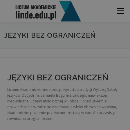
Menu
HOME
REKRUTACJA
OPINIE
O LICEUM
JĘZYKI BEZ OGRANICZEŃ
KLASY I PROFILE
KONTAKT
MOBIDZIENNIK
JĘZYKI BEZ OGRANICZEŃ
Liceum Akademickie linde.edu.pl wyrasta z tradycji Wyższej Szkoły
Języków Obcych im. Samuela Bogumiła Lindego, największej
niepublicznej uczelni filologicznej w Polsce. Ponad 20-letnie
doświadczenia w zakresie nauczania języków obcych na wysokim,
akademickim poziomie przełożone zostaną w sposób oczywisty
również na program liceum.