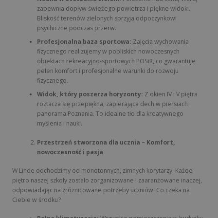
zapewnia dopływ świeżego powietrza i piękne widoki.
Bliskość terenów zielonych sprzyja odpoczynkowi
psychiczne podczas przerw.
Profesjonalna baza sportowa:
Zajęcia wychowania
fizycznego realizujemy w pobliskich nowoczesnych
obiektach rekreacyjno-sportowych POSiR, co gwarantuje
pełen komfort i profesjonalne warunki do rozwoju
fizycznego.
Widok, który poszerza horyzonty:
Z okien IV i V piętra
roztacza się przepiękna, zapierająca dech w piersiach
panorama Poznania. To idealne tło dla kreatywnego
myślenia i nauki.
Przestrzeń stworzona dla ucznia – Komfort,
nowoczesność i pasja
W Linde odchodzimy od monotonnych, zimnych korytarzy. Każde
piętro naszej szkoły zostało zorganizowane i zaaranżowane inaczej,
odpowiadając na zróżnicowane potrzeby uczniów. Co czeka na
Ciebie w środku?