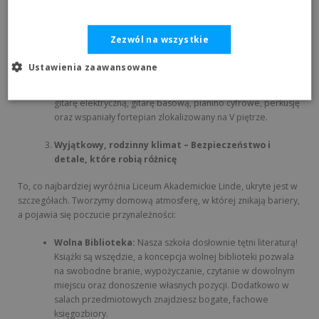
i wyciszenie.
Aula ze sceną i własne instrumenty:
Nasza szkolna aula
Zezwól na wszystkie
posiada profesjonalną scenę oraz widownię na 80 osób. To
tutaj bije serce artystyczne szkoły. Rozwijamy talenty
Ustawienia zaawansowane
muzyczne i teatralne, korzystając z bogatego wyposażenia.
Szkoła posiada własne instrumenty dostępne dla uczniów:
gitarę elektryczną, gitarę basową, pianino cyfrowe, perkusję
oraz wspaniały fortepian zlokalizowany na V piętrze.
Wyjątkowy, rodzinny klimat – Bezpieczeństwo i
detale, które robią różnicę
To, co najbardziej wyróżnia Liceum Akademickie Linde, ukryte jest w
szczegółach. Tworzymy domową atmosferę, w której znikają bariery,
a pojawia się poczucie przynależności:
Wolna Biblioteka:
Nasza szkoła dosłownie tętni literaturą!
Książki są wszędzie, a koncepcja wolnej biblioteki pozwala
na swobodne branie, wypożyczanie, czytanie w dowolnym
miejscu oraz donoszenie własnych pozycji. Dodatkowo w
salach przedmiotowych znajdziesz bogate, fachowe
księgozbiory.