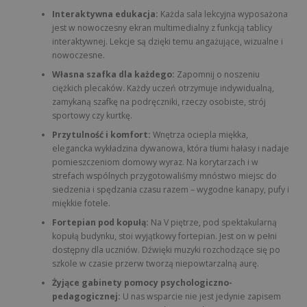
Interaktywna edukacja:
Każda sala lekcyjna wyposażona
jest w nowoczesny ekran multimedialny z funkcją tablicy
interaktywnej. Lekcje są dzięki temu angażujące, wizualne i
nowoczesne.
Własna szafka dla każdego:
Zapomnij o noszeniu
ciężkich plecaków. Każdy uczeń otrzymuje indywidualną,
zamykaną szafkę na podręczniki, rzeczy osobiste, strój
sportowy czy kurtkę.
Przytulność i komfort:
Wnętrza ociepla miękka,
elegancka wykładzina dywanowa, która tłumi hałasy i nadaje
pomieszczeniom domowy wyraz. Na korytarzach i w
strefach wspólnych przygotowaliśmy mnóstwo miejsc do
siedzenia i spędzania czasu razem – wygodne kanapy, pufy i
miękkie fotele.
Fortepian pod kopułą:
Na V piętrze, pod spektakularną
kopułą budynku, stoi wyjątkowy fortepian. Jest on w pełni
dostępny dla uczniów. Dźwięki muzyki rozchodzące się po
szkole w czasie przerw tworzą niepowtarzalną aurę.
Żyjące gabinety pomocy psychologiczno-
pedagogicznej:
U nas wsparcie nie jest jedynie zapisem