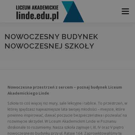
Menu
HOME
REKRUTACJA
OPINIE
O LICEUM
NOWOCZESNY BUDYNEK
NOWOCZESNEJ SZKOŁY
KLASY I PROFILE
KONTAKT
MOBIDZIENNIK
Nowoczesna przestrzeń z sercem – poznaj budynek Liceum
Akademickiego Linde
Szkoła to coś więcej niż mury, sale lekcyjne i tablice. To przestrzeń, w
której spędzasz najważniejsze lata swojej młodości – miejsce, które
powinno inspirować, dawać poczucie bezpieczeństwa i pozwalać na
rozwinięcie skrzydeł. W Liceum Akademickim Linde w Poznaniu
doskonale to rozumiemy. Nasza szkoła zajmuje I, III, IV oraz V piętro
nowoczesnego budynku przy ul. Rataje 164. Zaprojektowaliśmy tę