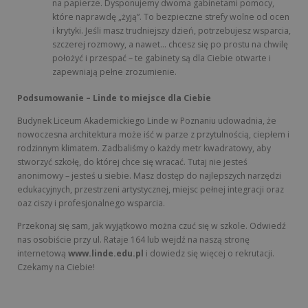
na papierze. Dysponujemy dwoma gabinetami pomocy,
które naprawdę „żyją”. To bezpieczne strefy wolne od ocen
i krytyki. Jeśli masz trudniejszy dzień, potrzebujesz wsparcia,
szczerej rozmowy, a nawet… chcesz się po prostu na chwilę
położyć i przespać – te gabinety są dla Ciebie otwarte i
zapewniają pełne zrozumienie.
Podsumowanie – Linde to miejsce dla Ciebie
Budynek Liceum Akademickiego Linde w Poznaniu udowadnia, że
nowoczesna architektura może iść w parze z przytulnością, ciepłem i
rodzinnym klimatem. Zadbaliśmy o każdy metr kwadratowy, aby
stworzyć szkołę, do której chce się wracać. Tutaj nie jesteś
anonimowy – jesteś u siebie. Masz dostęp do najlepszych narzędzi
edukacyjnych, przestrzeni artystycznej, miejsc pełnej integracji oraz
oaz ciszy i profesjonalnego wsparcia.
Przekonaj się sam, jak wyjątkowo można czuć się w szkole. Odwiedź
nas osobiście przy ul. Rataje 164 lub wejdź na naszą stronę
internetową
www.linde.edu.pl
i dowiedz się więcej o rekrutacji.
Czekamy na Ciebie!