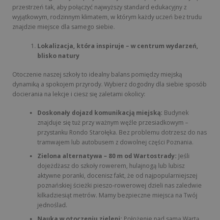
przestrzeń tak, aby połączyć najwyższy standard edukacyjny z
wyjątkowym, rodzinnym klimatem, w którym każdy uczeń bez trudu
znajdzie miejsce dla samego siebie.
Lokalizacja, która inspiruje – w centrum wydarzeń,
blisko natury
Otoczenie naszej szkoły to idealny balans pomiędzy miejską
dynamiką a spokojem przyrody. Wybierz dogodny dla siebie sposób
docierania na lekcje i ciesz się zaletami okolicy:
Doskonały dojazd komunikacją miejską:
Budynek
znajduje się tuż przy ważnym węźle przesiadkowym –
przystanku Rondo Starołęka. Bez problemu dotrzesz do nas
tramwajem lub autobusem z dowolnej części Poznania.
Zielona alternatywa – 80 m od Wartostrady:
Jeśli
dojeżdżasz do szkoły rowerem, hulajnogą lub lubisz
aktywne poranki, docenisz fakt, że od najpopularniejszej
poznańskiej ścieżki pieszo-rowerowej dzieli nas zaledwie
kilkadziesiąt metrów. Mamy bezpieczne miejsca na Twój
jednoślad.
Nauka w otoczeniu zieleni:
Położenie nad samą Wartą