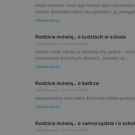
Moim zdaniem Linde daje bardzo dużo możliwości ro
Bardzo doceniam kadrę nauczycielską i jej zaanga
0 komentarzy
Rodzice mówią… o ludziach w szkole
Opublikowano: 23 czerwca 2025
Bardzo cenię szkołę za fantastyczny zespół – od k
zrozumienie w trudnych chwilach, zarówno ze …
0 komentarzy
Rodzice mówią… o kadrze
Opublikowano: 23 czerwca 2025
Niesamowicie miła kadra, która ma ludzkie podejśc
0 komentarzy
Rodzice mówią… o samorządzie i o szko
Opublikowano: 23 czerwca 2025