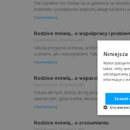
Pan Dyrektor nie chowa się w gabinecie za stosem
materiału i poświęcenia większej uwagi każdemu uc
0 komentarzy
Rodzice mówią… o współpracy i proble
Opublikowano: 23 czerwca 2025
Szkoła przyjazna uczniowi, w której każdy czuje s
Niniejsza
uczniami, jak i nauczycielami. Taka szkoła …
0 komentarzy
Wykorzystujemy 
także, żeby spe
udostępniamy p
Rodzice mówią… o wsparciu pedagogic
informacje z i
Opublikowano: 23 czerwca 2025
Szkoła dla tych, którzy do tej pory pozostawali w 
zawsze tam, gdzie trzeba. Można przyjść …
Zezwól 
0 komentarzy
Ustawien
Rodzice mówią… o zrozumieniu
Opublikowano: 23 czerwca 2025