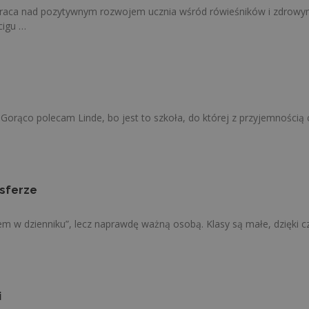
 praca nad pozytywnym rozwojem ucznia wśród rówieśników i zdrowym
cigu …
Gorąco polecam Linde, bo jest to szkoła, do której z przyjemnością 
osferze
iem w dzienniku”, lecz naprawdę ważną osobą. Klasy są małe, dzięki c
i