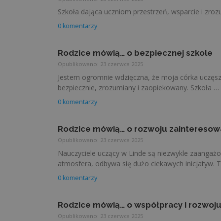
Szkoła dająca uczniom przestrzeń, wsparcie i zro
0 komentarzy
Rodzice mówią… o bezpiecznej szkole
Opublikowano: 23 czerwca 2025
Jestem ogromnie wdzięczna, że moja córka uczęszc
bezpiecznie, zrozumiany i zaopiekowany. Szkoła …
0 komentarzy
Rodzice mówią… o rozwoju zainteresow
Opublikowano: 23 czerwca 2025
Nauczyciele uczący w Linde są niezwykle zaangażo
atmosfera, odbywa się dużo ciekawych inicjatyw. 
0 komentarzy
Rodzice mówią… o współpracy i rozwoju
Opublikowano: 23 czerwca 2025