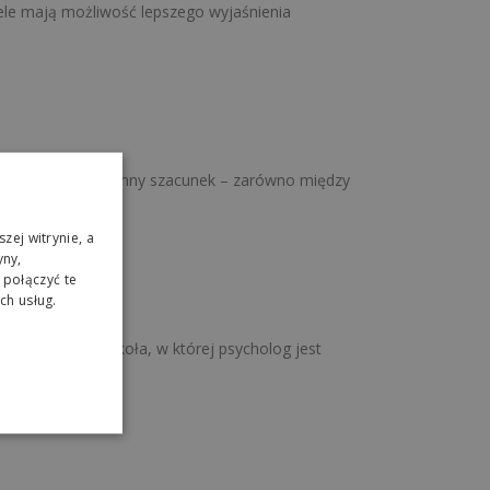
ele mają możliwość lepszego wyjaśnienia
g, zaufanie i wzajemny szacunek – zarówno między
zej witrynie, a
yny,
połączyć te
ch usług.
iczne. To jest szkoła, w której psycholog jest