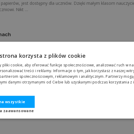
 papierów, jest dostępny dla uczniów. Dzięki małym klasom nauczyci
zniowi. Nikt …
mach
ię bezpiecznie, akceptowany i ważny. To przestrzeń otwarta na dialo
 strona korzysta z plików cookie
pliki cookie, aby oferować funkcje społecznościowe, analizować ruch w nas
rsonalizować treści i reklamy. Informacje o tym, jak korzystasz z naszej witr
artnerom społecznościowym, reklamowym i analitycznym. Partnerzy mogą 
zno-psychologicznym
nnymi danymi otrzymanymi od Ciebie lub uzyskanymi podczas korzystania z i
cieniu. W Linde działa wysokiej klasy wsparcie psychologiczno-pedagog
na wszystkie
ia zaawansowane