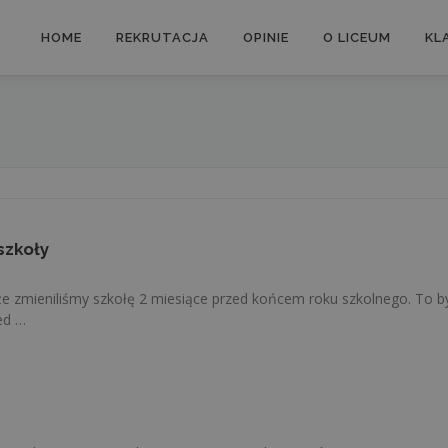
HOME
REKRUTACJA
OPINIE
O LICEUM
KLA
szkoły
że zmieniliśmy szkołę 2 miesiące przed końcem roku szkolnego. To by
ed …