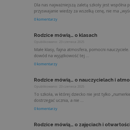
Dla nas najważniejszą zaletą szkoły jest wspólna
przyswajanie wiedzy za wszelką cenę, nie ma „wyś
0 komentarzy
Rodzice mówią… o klasach
Opublikowano: 23 czerwca 2025
Małe klasy, fajna atmosfera, pomocni nauczyciele. 
dowód na wyjątkowość tej …
0 komentarzy
Rodzice mówią… o nauczycielach i atm
Opublikowano: 23 czerwca 2025
To szkoła, w której dziecko nie jest tylko „numerk
dostrzegać ucznia, a nie …
0 komentarzy
Rodzice mówią… o zajęciach i otwartośc