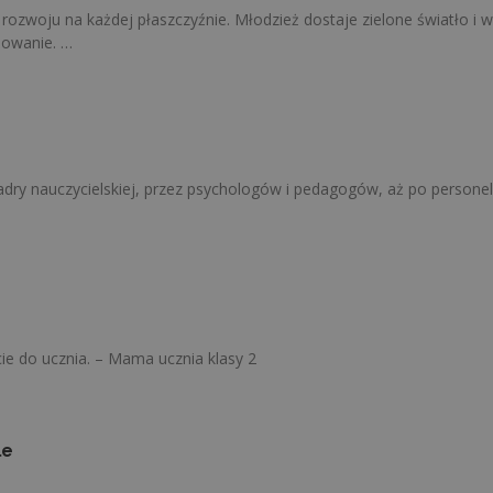
zwoju na każdej płaszczyźnie. Młodzież dostaje zielone światło i ws
żowanie. …
adry nauczycielskiej, przez psychologów i pedagogów, aż po personel
ie do ucznia. – Mama ucznia klasy 2
le