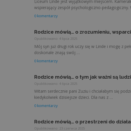
Liceum Linde jest wyjątkowym miejscem. Kameraln
wspierający zespół psychologiczno-pedagogiczny. 
0 komentarzy
Rodzice mówią… o zrozumieniu, wsparci
Opublikowano: 4 lipca 2025
Mój syn już drugi rok uczy się w Linde i mogę z 
doskonale znają swój …
0 komentarzy
Rodzice mówią… o tym jak ważni są ludzi
Opublikowano: 4 lipca 2025
Witam serdecznie pani Zuziu i chciałabym się podzi
kiedykolwiek dzisiejsze dzieci. Dla nas z …
0 komentarzy
Rodzice mówią… o przestrzeni do działa
Opublikowano: 23 czerwca 2025