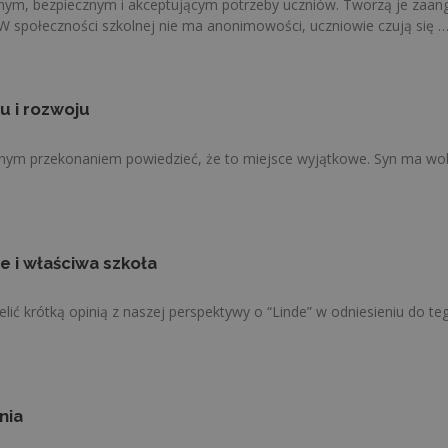
ym, bezpiecznym i akceptującym potrzeby uczniów. Tworzą je zaanga
W społeczności szkolnej nie ma anonimowości, uczniowie czują się 
u i rozwoju
pełnym przekonaniem powiedzieć, że to miejsce wyjątkowe. Syn ma wo
e i właściwa szkoła
elić krótką opinią z naszej perspektywy o “Linde” w odniesieniu do te
nia