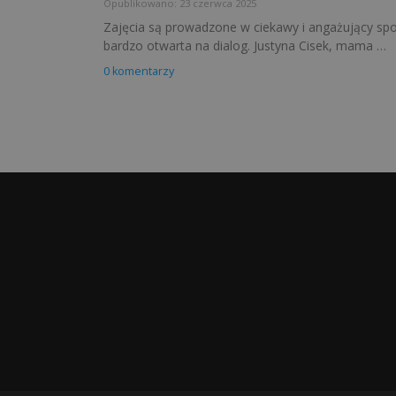
Opublikowano: 23 czerwca 2025
Zajęcia są prowadzone w ciekawy i angażujący sp
bardzo otwarta na dialog. Justyna Cisek, mama …
0 komentarzy