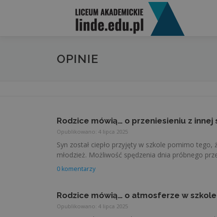
Przejdź do treści
OPINIE
Rodzice mówią… o przeniesieniu z innej 
Opublikowano: 4 lipca 2025
Syn został ciepło przyjęty w szkole pomimo tego, 
młodzież. Możliwość spędzenia dnia próbnego prz
0 komentarzy
Rodzice mówią… o atmosferze w szkole
Opublikowano: 4 lipca 2025