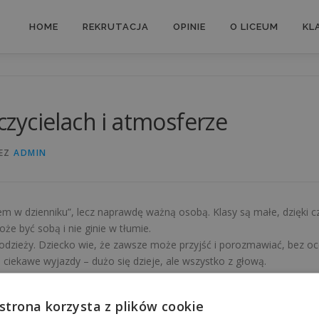
HOME
REKRUTACJA
OPINIE
O LICEUM
KLA
zycielach i atmosferze
EZ
ADMIN
iem w dzienniku”, lecz naprawdę ważną osobą. Klasy są małe, dzięki c
że być sobą i nie ginie w tłumie.
zieży. Dziecko wie, że zawsze może przyjść i porozmawiać, bez oce
 ciekawe wyjazdy – dużo się dzieje, ale wszystko z głową.
. Z pełnym przekonaniem polecam tę szkołę innym rodzicom, którzy szu
zarówno osoby otwarte, jak i introwertyczne – dla każdego jest prze
 strona korzysta z plików cookie