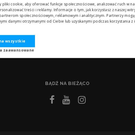
pliki cookie, aby oferować funkcje społecznościowe, analizować ruch w nas
rsonalizować treści i reklamy. Informacje o tym, jak korzystasz z naszej witr
artnerom społecznościowym, reklamowym i analitycznym. Partnerzy mogą 
nnymi danymi otrzymanymi od Ciebie lub uzyskanymi podczas korzystania z i
na wszystkie
ia zaawansowane
BĄDŹ NA BIEŻĄCO