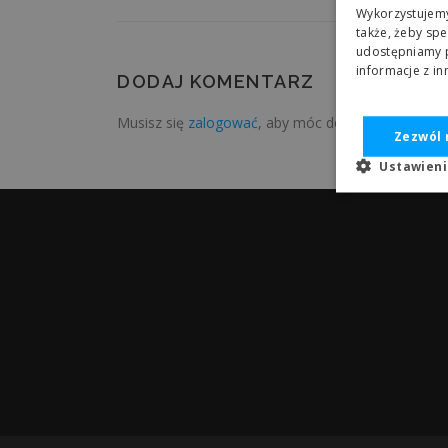
Wykorzystujemy 
także, żeby spe
udostępniamy p
informacje z i
DODAJ KOMENTARZ
Musisz się
zalogować
, aby móc dodać komentarz.
Zezwól 
Ustawien