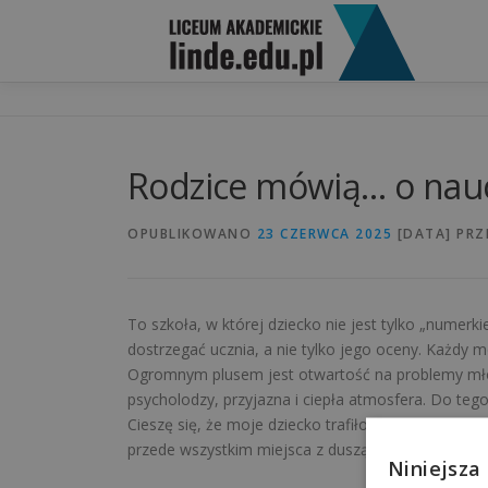
Przejdź do treści
Rodzice mówią… o nauc
OPUBLIKOWANO
23 CZERWCA 2025
[DATA]
PRZ
To szkoła, w której dziecko nie jest tylko „numerk
dostrzegać ucznia, a nie tylko jego oceny. Każdy mo
Ogromnym plusem jest otwartość na problemy młod
psycholodzy, przyjazna i ciepła atmosfera. Do tego
Cieszę się, że moje dziecko trafiło właśnie tutaj
przede wszystkim miejsca z duszą. Odnajdą się tu 
Niniejsza