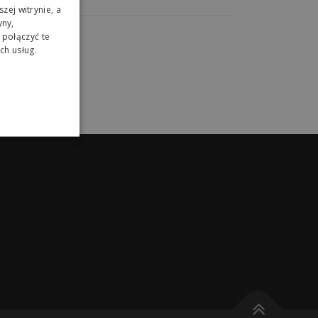
zej witrynie, a
yny,
połączyć te
ch usług.