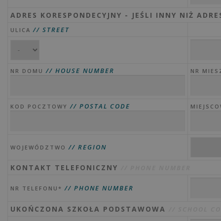
ADRES KORESPONDECYJNY - JEŚLI INNY NIŻ ADR
// STREET
ULICA
// HOUSE NUMBER
NR DOMU
NR MIES
// POSTAL CODE
KOD POCZTOWY
MIEJSC
// REGION
WOJEWÓDZTWO
KONTAKT TELEFONICZNY
// PHONE NUMBER
// PHONE NUMBER
NR TELEFONU*
UKOŃCZONA SZKOŁA PODSTAWOWA
// SCHOOL C