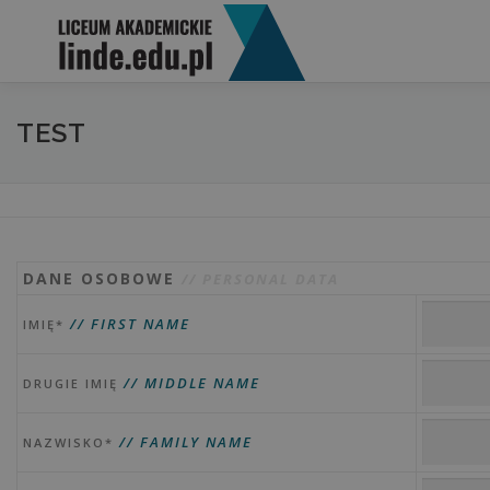
Przejdź do treści
HOME
REKRUTACJA
OPINIE
O LICEUM
KLAS
TEST
MOBIDZIENNIK
DANE OSOBOWE
// PERSONAL DATA
// FIRST NAME
IMIĘ*
// MIDDLE NAME
DRUGIE IMIĘ
// FAMILY NAME
NAZWISKO*