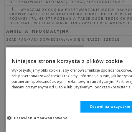
OTRZYMYWANIE INFORMACJI DROGĄ ELEKTRONICZNĄ.*
WYRAŻAM ZGODĘ NA PRZETWARZANIE MOICH DANYC
PROWADZĄCY LICEUM AKADEMICKIE LINDE.EDU.PL VERBUM S
RÓŻANEJ 17A, 61-577 POZNAŃ A TAKŻE OSÓB TRZECICH 
OSOBOWO, W CELACH MARKETINGOWYCH I REKLAMOWYCH
ANKIETA INFORMACYJNA
SKĄD PAN/PANI DOWIEDZIAŁ/ŁA SIĘ O NASZEJ SZKOLE
Niniejsza strona korzysta z plików cookie
*POLA OBOWIĄZKOWE
Wykorzystujemy pliki cookie, aby oferować funkcje społecznościowe, 
żeby spersonalizować treści i reklamy. Informacje o tym, jak korzyst
partnerom społecznościowym, reklamowym i analitycznym. Partnerzy
danymi otrzymanymi od Ciebie lub uzyskanymi podczas korzystania z
Zezwól na wszystkie
POTWIERDZENIE REJESTRACJI DO LICEUM ZOSTAN
Ustawienia zaawansowane
PODANY W FORMULARZU ZGŁOSZENIA. SPRAWDŹ 