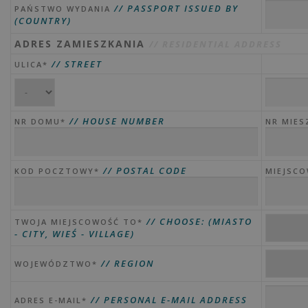
// PASSPORT ISSUED BY
PAŃSTWO WYDANIA
(COUNTRY)
ADRES ZAMIESZKANIA
// RESIDENTIAL ADDRESS
// STREET
ULICA*
// HOUSE NUMBER
NR DOMU*
NR MIES
// POSTAL CODE
KOD POCZTOWY*
MIEJSC
// CHOOSE: (MIASTO
TWOJA MIEJSCOWOŚĆ TO*
- CITY, WIEŚ - VILLAGE)
// REGION
WOJEWÓDZTWO*
// PERSONAL E-MAIL ADDRESS
ADRES E-MAIL*