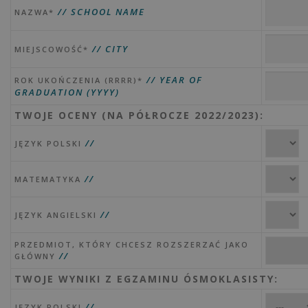
// SCHOOL NAME
NAZWA*
// CITY
MIEJSCOWOŚĆ*
// YEAR OF
ROK UKOŃCZENIA (RRRR)*
GRADUATION (YYYY)
TWOJE OCENY (NA PÓŁROCZE 2022/2023):
//
JĘZYK POLSKI
//
MATEMATYKA
//
JĘZYK ANGIELSKI
PRZEDMIOT, KTÓRY CHCESZ ROZSZERZAĆ JAKO
//
GŁÓWNY
TWOJE WYNIKI Z EGZAMINU ÓSMOKLASISTY:
//
JĘZYK POLSKI