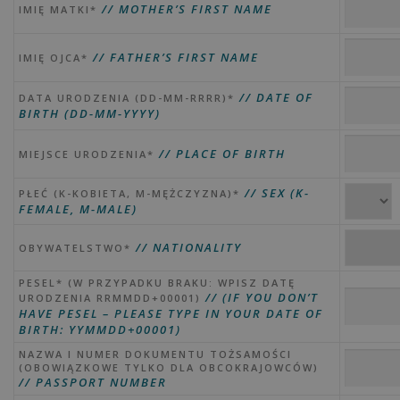
// MOTHER’S FIRST NAME
IMIĘ MATKI*
// FATHER’S FIRST NAME
IMIĘ OJCA*
// DATE OF
DATA URODZENIA (DD-MM-RRRR)*
BIRTH (DD-MM-YYYY)
// PLACE OF BIRTH
MIEJSCE URODZENIA*
// SEX (K-
PŁEĆ (K-KOBIETA, M-MĘŻCZYZNA)*
FEMALE, M-MALE)
// NATIONALITY
OBYWATELSTWO*
PESEL* (W PRZYPADKU BRAKU: WPISZ DATĘ
// (IF YOU DON’T
URODZENIA RRMMDD+00001)
HAVE PESEL – PLEASE TYPE IN YOUR DATE OF
BIRTH: YYMMDD+00001)
NAZWA I NUMER DOKUMENTU TOŻSAMOŚCI
(OBOWIĄZKOWE TYLKO DLA OBCOKRAJOWCÓW)
// PASSPORT NUMBER