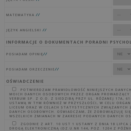
//
MATEMATYKA
//
JĘZYK ANGIELSKI
INFORMACJE O DOKUMENTACH PORADNI PSYCHO
//
POSIADAM OPINIĘ
//
POSIADAM ORZECZENIE
OŚWIADCZENIE
POTWIERDZAM PRAWIDŁOWOŚĆ NINIEJSZYCH DANYC
MOICH DANYCH OSOBOWYCH PRZEZ ORGAN PROWADZĄCY L
VERBUM SP. Z O.O. Z SIEDZIBĄ PRZY UL. RÓŻANEJ 17A, 
USTAWĄ W TYM RÓWNIEŻ W PRZYSZŁOŚCI, W CELU ORGAN
LICEUM ORAZ W CELACH STATYSTYCZNYCH ZWIĄZANYCH 
DANYCH OSOBOWYCH. OŚWIADCZAM, ŻE ZOBOWIĄZUJĘ SI
WSZELKICH ZMIANACH W ZAKRESIE PODANYCH DANYCH O
ZGODNIE Z ART. 10 UST 1 USTAWY Z DNIA 18 LIPCA
DROGĄ ELEKTRONICZNĄ (DZ.U.NR 144, POZ. 1204 Z PÓŹN